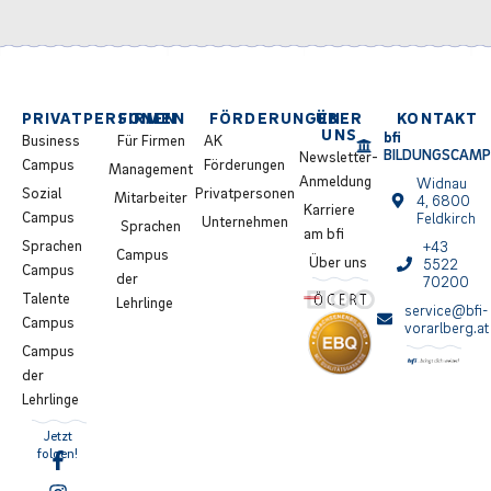
PRIVATPERSONEN
FIRMEN
FÖRDERUNGEN
ÜBER
KONTAKT
UNS
bfi
Business
Für Firmen
AK
BILDUNGSCAM
Newsletter-
Campus
Förderungen
Management
Anmeldung
Widnau
Sozial
Privatpersonen
Mitarbeiter
4, 6800
Karriere
Campus
Feldkirch
Unternehmen
Sprachen
am bfi
Sprachen
+43
Campus
Über uns
5522
Campus
der
70200
Talente
Lehrlinge
service@bfi-
Campus
vorarlberg.at
Campus
der
Lehrlinge
Jetzt
folgen!