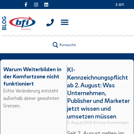
E-BFI
Kurssuche
Warum Weiterbilden in
KI-
der Komfortzone nicht
Kennzeichnungspflicht
funktioniert
ab 2. August: Was
Echte Veränderung entsteht
Unternehmen,
außerhalb deiner gewohnten
Publisher und Marketer
Grenzen.
jetzt wissen und
umsetzen müssen
3. August 2026
Keine Kommentare
Seit 2. August gelten im