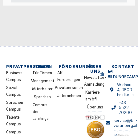
PRIVATPERSONEN
FIRMEN
FÖRDERUNGEN
ÜBER
KONTAKT
UNS
bfi
Business
Für Firmen
AK
BILDUNGSCAM
Newsletter-
Campus
Förderungen
Management
Anmeldung
Widnau
Sozial
Privatpersonen
Mitarbeiter
4, 6800
Karriere
Campus
Feldkirch
Unternehmen
Sprachen
am bfi
Sprachen
+43
Campus
Über uns
5522
Campus
der
70200
Talente
Lehrlinge
service@bfi-
Campus
vorarlberg.at
Campus