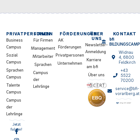
PRIVATPERSONEN
FIRMEN
FÖRDERUNGEN
ÜBER
KONTAKT
UNS
bfi
Business
Für Firmen
AK
BILDUNGSCAM
Newsletter-
Campus
Förderungen
Management
Anmeldung
Widnau
Sozial
Privatpersonen
Mitarbeiter
4, 6800
Karriere
Campus
Feldkirch
Unternehmen
Sprachen
am bfi
Sprachen
+43
Campus
Über uns
5522
Campus
der
70200
Talente
Lehrlinge
service@bfi-
Campus
vorarlberg.at
Campus
der
Lehrlinge
Jetzt
folgen!