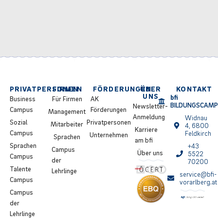
PRIVATPERSONEN
FIRMEN
FÖRDERUNGEN
ÜBER
KONTAKT
UNS
bfi
Business
Für Firmen
AK
BILDUNGSCAM
Newsletter-
Campus
Förderungen
Management
Anmeldung
Widnau
Sozial
Privatpersonen
Mitarbeiter
4, 6800
Karriere
Campus
Feldkirch
Unternehmen
Sprachen
am bfi
Sprachen
+43
Campus
Über uns
5522
Campus
der
70200
Talente
Lehrlinge
service@bfi-
Campus
vorarlberg.at
Campus
der
Lehrlinge