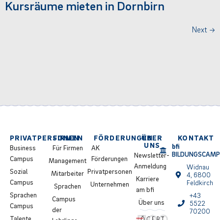
Kursräume mieten in Dornbirn
Next
→
PRIVATPERSONEN
FIRMEN
FÖRDERUNGEN
ÜBER
KONTAKT
UNS
bfi
Business
Für Firmen
AK
BILDUNGSCAM
Newsletter-
Campus
Förderungen
Management
Anmeldung
Widnau
Sozial
Privatpersonen
Mitarbeiter
4, 6800
Karriere
Campus
Feldkirch
Unternehmen
Sprachen
am bfi
Sprachen
+43
Campus
Über uns
5522
Campus
der
70200
Talente