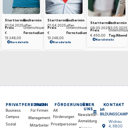
Starttermin
Endtermin
Starttermin
Endtermin
Starttermin
Endtermin
01.04.2025
offen
01.04.2025
offen
Preis
Unterrichtszeit
Preis
Unterrichtszeit
08.05.2025
23.05.2025
Preis
Unterrichtsze
€
Fernstudium
€
Fernstudium
€ 450,00
Tag /Abend
13.248,00
13.248,00
Kursdetails
Kursdetails
Kursdetails
PRIVATPERSONEN
FIRMEN
FÖRDERUNGEN
ÜBER
KONTAKT
UNS
bfi
Business
Für Firmen
AK
BILDUNGSCAM
Newsletter-
Campus
Förderungen
Management
Anmeldung
Widnau
Sozial
Privatpersonen
Mitarbeiter
4, 6800