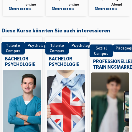
online
online
Abend
Kursdetails
Kursdetails
Kursdetails
Diese Kurse könnten Sie auch interessieren
Talente
Psychologie
Talente
Psychologie
Sozial
Pädagog
Campus
Campus
Campus
BACHELOR
BACHELOR
PROFESSIONELLE
PSYCHOLOGIE
PSYCHOLOGIE
TRAININGSMARKE