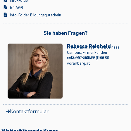
Info-Folder
bfi AGB
Info-Folder Bildungsgutschein
Sie haben Fragen?
Rebecca Reinhold
Produktmanagement Business
Campus, Firmenkunden
+43 5522 70200-6289
rebecca.reinhold@bfi-
vorarlberg.at
Kontaktformular
Weiterführende Kurse