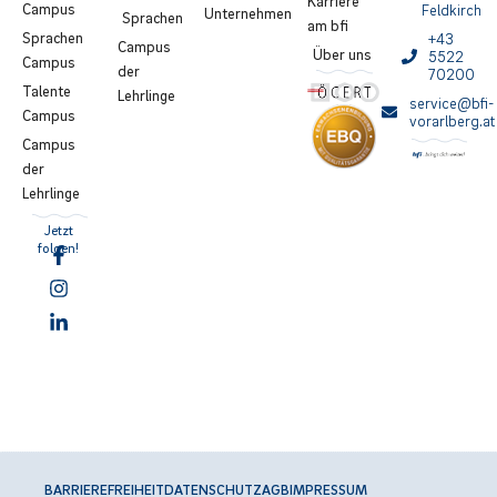
Karriere
Campus
Feldkirch
Unternehmen
Sprachen
am bfi
Sprachen
+43
Campus
Über uns
5522
Campus
der
70200
Talente
Lehrlinge
service@bfi-
Campus
vorarlberg.at
Campus
der
Lehrlinge
Jetzt
folgen!
BARRIEREFREIHEIT
DATENSCHUTZ
AGB
IMPRESSUM