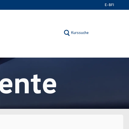
E-BFI
Kurssuche
ente