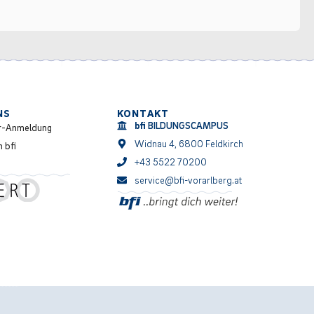
NS
KONTAKT
bfi
BILDUNGSCAMPUS
r-Anmeldung
Widnau 4, 6800 Feldkirch
m bfi
+43 5522 70200
service@bfi-vorarlberg.at